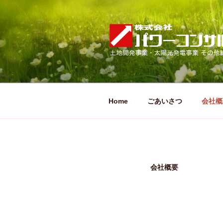
コ
ン
テ
ン
ツ
株式会社パワ
へ
土地開発事業・太陽光発電事業
ス
キ
ッ
Home
ごあいさつ
会社概
プ
会社概要