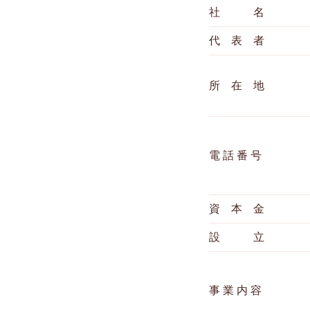
社 名
代 表 者
所 在 地
電 話 番 号
資 本 金
設 立
事 業 内 容