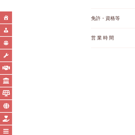
免許・資格等
営 業 時 間